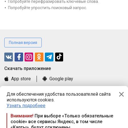
Попробуйте перефразировать ключевые слова.
Попробуйте упростить поисковый запрос.
Полная версия
Cкачать приложение
App store
Google play
Часто задаваемые вопросы
Для обеспечения удобства пользователей сайта
Книга замечаний и предложений
используются cookies.
Правила и документы
Узнать подробнее
Praca.by © 2000—2026, ООО «ПРАЦА БАЙ»
Внимание!
При выборе «Только обязательные
cookie» все сервисы Яндекс, в том числе
Республика Беларусь, 220114, г. Минск, пр-т Независимости
«Карты», будут отключены
117а, пом. № 9.