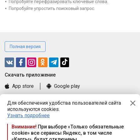
Попробуйте перефразировать ключевые слова.
Попробуйте упростить поисковый запрос.
Полная версия
Cкачать приложение
App store
Google play
Часто задаваемые вопросы
Для обеспечения удобства пользователей сайта
Книга замечаний и предложений
используются cookies.
Правила и документы
Узнать подробнее
Praca.by © 2000—2026, ООО «ПРАЦА БАЙ»
Внимание!
При выборе «Только обязательные
cookie» все сервисы Яндекс, в том числе
Республика Беларусь, 220114, г. Минск, пр-т Независимости
«Карты», будут отключены
117а, пом. № 9.