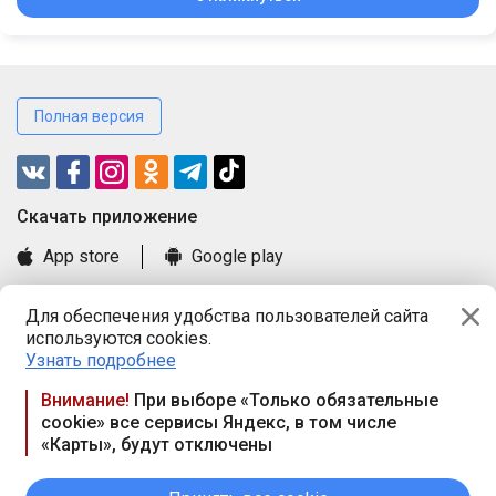
Полная версия
Cкачать приложение
App store
Google play
Часто задаваемые вопросы
Для обеспечения удобства пользователей сайта
Книга замечаний и предложений
используются cookies.
Правила и документы
Узнать подробнее
Praca.by © 2000—2026, ООО «ПРАЦА БАЙ»
Внимание!
При выборе «Только обязательные
cookie» все сервисы Яндекс, в том числе
Республика Беларусь, 220114, г. Минск, пр-т Независимости
«Карты», будут отключены
117а, пом. № 9.
Режим работы предприятия: пн.-чт. 09.00-18.00, пт. 9:00-16:45,
вых. дн. — сб., вс.