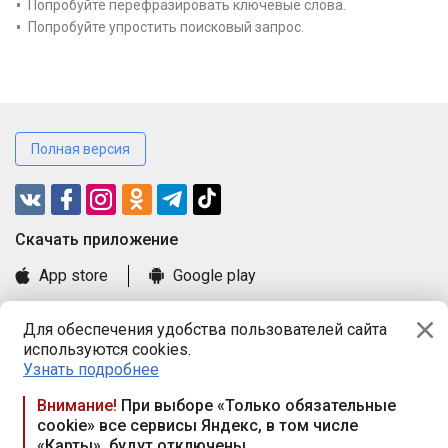
Попробуйте перефразировать ключевые слова.
Попробуйте упростить поисковый запрос.
Полная версия
Cкачать приложение
App store
Google play
Часто задаваемые вопросы
Для обеспечения удобства пользователей сайта
Книга замечаний и предложений
используются cookies.
Правила и документы
Узнать подробнее
Praca.by © 2000—2026, ООО «ПРАЦА БАЙ»
Внимание!
При выборе «Только обязательные
cookie» все сервисы Яндекс, в том числе
Республика Беларусь, 220114, г. Минск, пр-т Независимости
«Карты», будут отключены
117а, пом. № 9.