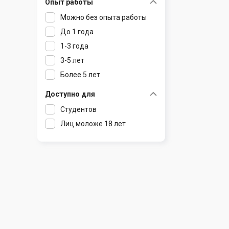
Опыт работы
Раков
Шклов
Можно без опыта работы
Ратомка
До 1 года
Самохваловичи
1-3 года
Сеница
3-5 лет
Слуцк
Более 5 лет
Смиловичи
Смолевичи
Доступно для
Солигорск
Студентов
Старые Дороги
Лиц моложе 18 лет
Столбцы
Тарасово
Узда
Фаниполь
Червень
Щомыслица