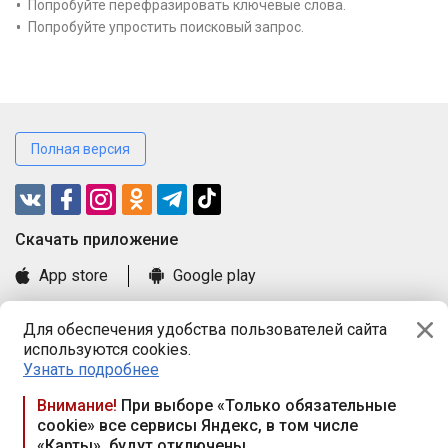
Попробуйте перефразировать ключевые слова.
Попробуйте упростить поисковый запрос.
Полная версия
Cкачать приложение
App store
Google play
Часто задаваемые вопросы
Для обеспечения удобства пользователей сайта
Книга замечаний и предложений
используются cookies.
Правила и документы
Узнать подробнее
Praca.by © 2000—2026, ООО «ПРАЦА БАЙ»
Внимание!
При выборе «Только обязательные
cookie» все сервисы Яндекс, в том числе
Республика Беларусь, 220114, г. Минск, пр-т Независимости
«Карты», будут отключены
117а, пом. № 9.