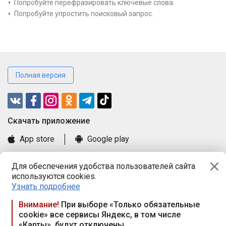
Попробуйте перефразировать ключевые слова.
Попробуйте упростить поисковый запрос.
Полная версия
Cкачать приложение
App store
Google play
Часто задаваемые вопросы
Для обеспечения удобства пользователей сайта
Книга замечаний и предложений
используются cookies.
Правила и документы
Узнать подробнее
Praca.by © 2000—2026, ООО «ПРАЦА БАЙ»
Внимание!
При выборе «Только обязательные
cookie» все сервисы Яндекс, в том числе
Республика Беларусь, 220114, г. Минск, пр-т Независимости
«Карты», будут отключены
117а, пом. № 9.