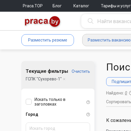
Praca.TOP
Блог
Каталог
Тарифы и услуг
Разместить резюме
Разместить вакансию
Поис
Текущие фильтры
Очистить
ГСПК "Сухорево-1"
Подпишите
Найдено:
0
Искать только в
Сортироват
заголовках
Город
К сожалени