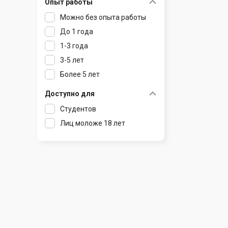
Опыт работы
Раков
Шклов
Можно без опыта работы
Ратомка
До 1 года
Самохваловичи
1-3 года
Сеница
3-5 лет
Слуцк
Более 5 лет
Смиловичи
Смолевичи
Доступно для
Солигорск
Студентов
Старые Дороги
Лиц моложе 18 лет
Столбцы
Тарасово
Узда
Фаниполь
Червень
Щомыслица