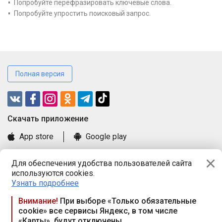
Попробуйте перефразировать ключевые слова.
Попробуйте упростить поисковый запрос.
Полная версия
Cкачать приложение
App store
Google play
Часто задаваемые вопросы
Для обеспечения удобства пользователей сайта
Книга замечаний и предложений
используются cookies.
Правила и документы
Узнать подробнее
Praca.by © 2000—2026, ООО «ПРАЦА БАЙ»
Внимание!
При выборе «Только обязательные
cookie» все сервисы Яндекс, в том числе
Республика Беларусь, 220114, г. Минск, пр-т Независимости
«Карты», будут отключены
117а, пом. № 9.