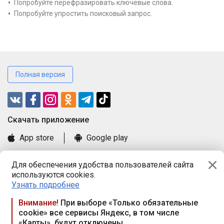
Попробуйте перефразировать ключевые слова.
Попробуйте упростить поисковый запрос.
Полная версия
Cкачать приложение
App store
Google play
Часто задаваемые вопросы
Для обеспечения удобства пользователей сайта
Книга замечаний и предложений
используются cookies.
Правила и документы
Узнать подробнее
Praca.by © 2000—2026, ООО «ПРАЦА БАЙ»
Внимание!
При выборе «Только обязательные
cookie» все сервисы Яндекс, в том числе
Республика Беларусь, 220114, г. Минск, пр-т Независимости
«Карты», будут отключены
117а, пом. № 9.