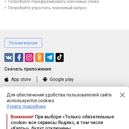
Попробуйте перефразировать ключевые слова.
Попробуйте упростить поисковый запрос.
Полная версия
Cкачать приложение
App store
Google play
Часто задаваемые вопросы
Для обеспечения удобства пользователей сайта
Книга замечаний и предложений
используются cookies.
Правила и документы
Узнать подробнее
Praca.by © 2000—2026, ООО «ПРАЦА БАЙ»
Внимание!
При выборе «Только обязательные
cookie» все сервисы Яндекс, в том числе
Республика Беларусь, 220114, г. Минск, пр-т Независимости
«Карты», будут отключены
117а, пом. № 9.