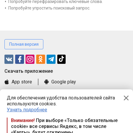
Попробуйте перефразировать ключевые слова.
Попробуйте упростить поисковый запрос.
Полная версия
Cкачать приложение
App store
Google play
Часто задаваемые вопросы
Для обеспечения удобства пользователей сайта
Книга замечаний и предложений
используются cookies.
Правила и документы
Узнать подробнее
Praca.by © 2000—2026, ООО «ПРАЦА БАЙ»
Внимание!
При выборе «Только обязательные
cookie» все сервисы Яндекс, в том числе
Республика Беларусь, 220114, г. Минск, пр-т Независимости
«Карты», будут отключены
117а, пом. № 9.