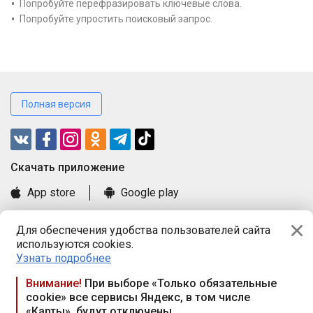
Попробуйте перефразировать ключевые слова.
Попробуйте упростить поисковый запрос.
Полная версия
Cкачать приложение
App store
Google play
Часто задаваемые вопросы
Для обеспечения удобства пользователей сайта
Книга замечаний и предложений
используются cookies.
Правила и документы
Узнать подробнее
Praca.by © 2000—2026, ООО «ПРАЦА БАЙ»
Внимание!
При выборе «Только обязательные
cookie» все сервисы Яндекс, в том числе
Республика Беларусь, 220114, г. Минск, пр-т Независимости
«Карты», будут отключены
117а, пом. № 9.