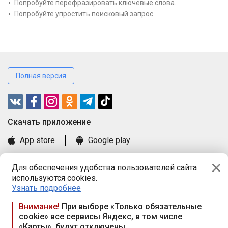
Попробуйте перефразировать ключевые слова.
Попробуйте упростить поисковый запрос.
Полная версия
Cкачать приложение
App store
Google play
Часто задаваемые вопросы
Для обеспечения удобства пользователей сайта
Книга замечаний и предложений
используются cookies.
Правила и документы
Узнать подробнее
Praca.by © 2000—2026, ООО «ПРАЦА БАЙ»
Внимание!
При выборе «Только обязательные
cookie» все сервисы Яндекс, в том числе
Республика Беларусь, 220114, г. Минск, пр-т Независимости
«Карты», будут отключены
117а, пом. № 9.