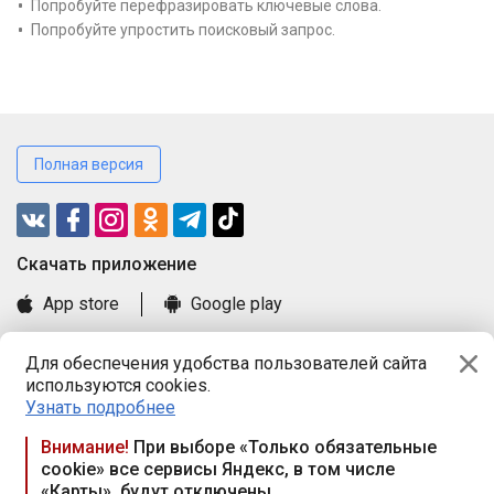
Попробуйте перефразировать ключевые слова.
Попробуйте упростить поисковый запрос.
Полная версия
Cкачать приложение
App store
Google play
Часто задаваемые вопросы
Для обеспечения удобства пользователей сайта
Книга замечаний и предложений
используются cookies.
Правила и документы
Узнать подробнее
Praca.by © 2000—2026, ООО «ПРАЦА БАЙ»
Внимание!
При выборе «Только обязательные
cookie» все сервисы Яндекс, в том числе
Республика Беларусь, 220114, г. Минск, пр-т Независимости
«Карты», будут отключены
117а, пом. № 9.