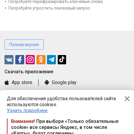
Попробуйте перефразировать ключевые слова.
Попробуйте упростить поисковый запрос.
Полная версия
Cкачать приложение
App store
Google play
Часто задаваемые вопросы
Для обеспечения удобства пользователей сайта
Книга замечаний и предложений
используются cookies.
Правила и документы
Узнать подробнее
Praca.by © 2000—2026, ООО «ПРАЦА БАЙ»
Внимание!
При выборе «Только обязательные
cookie» все сервисы Яндекс, в том числе
Республика Беларусь, 220114, г. Минск, пр-т Независимости
«Карты», будут отключены
117а, пом. № 9.