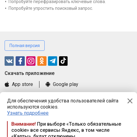
Попробуйте перефразировать ключевые слова.
Попробуйте упростить поисковый запрос.
Полная версия
Cкачать приложение
App store
Google play
Часто задаваемые вопросы
Для обеспечения удобства пользователей сайта
Книга замечаний и предложений
используются cookies.
Правила и документы
Узнать подробнее
Praca.by © 2000—2026, ООО «ПРАЦА БАЙ»
Внимание!
При выборе «Только обязательные
cookie» все сервисы Яндекс, в том числе
Республика Беларусь, 220114, г. Минск, пр-т Независимости
«Карты», будут отключены
117а, пом. № 9.