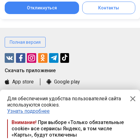
Откликнуться
Контакты
Полная версия
Cкачать приложение
App store
Google play
Часто задаваемые вопросы
Для обеспечения удобства пользователей сайта
Книга замечаний и предложений
используются cookies.
Правила и документы
Узнать подробнее
Praca.by © 2000—2026, ООО «ПРАЦА БАЙ»
Внимание!
При выборе «Только обязательные
cookie» все сервисы Яндекс, в том числе
Республика Беларусь, 220114, г. Минск, пр-т Независимости
«Карты», будут отключены
117а, пом. № 9.