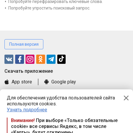
Попробуйте перефразировать ключевые слова.
Попробуйте упростить поисковый запрос.
Полная версия
Cкачать приложение
App store
Google play
Часто задаваемые вопросы
Для обеспечения удобства пользователей сайта
Книга замечаний и предложений
используются cookies.
Правила и документы
Узнать подробнее
Praca.by © 2000—2026, ООО «ПРАЦА БАЙ»
Внимание!
При выборе «Только обязательные
cookie» все сервисы Яндекс, в том числе
Республика Беларусь, 220114, г. Минск, пр-т Независимости
«Карты», будут отключены
117а, пом. № 9.