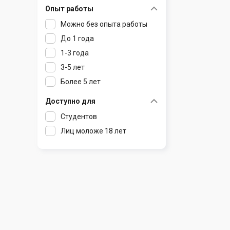
Опыт работы
Раков
Шклов
Можно без опыта работы
Ратомка
До 1 года
Самохваловичи
1-3 года
Сеница
3-5 лет
Слуцк
Более 5 лет
Смиловичи
Смолевичи
Доступно для
Солигорск
Студентов
Старые Дороги
Лиц моложе 18 лет
Столбцы
Тарасово
Узда
Фаниполь
Червень
Щомыслица