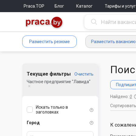
Praca.TOP
Блог
Каталог
Тарифы и услуг
Разместить резюме
Разместить вакансию
Поис
Текущие фильтры
Очистить
Частное предприятие "Лавида"
Подпишите
Найдено:
0
Сортироват
Искать только в
заголовках
Город
К сожалени