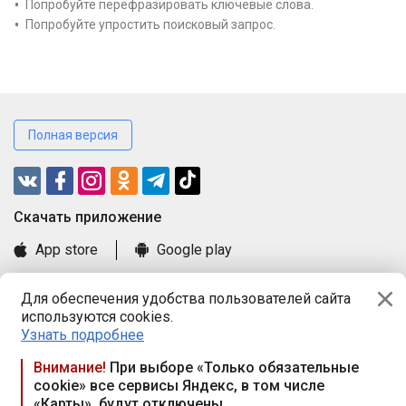
Попробуйте перефразировать ключевые слова.
Попробуйте упростить поисковый запрос.
Полная версия
Cкачать приложение
App store
Google play
Часто задаваемые вопросы
Для обеспечения удобства пользователей сайта
Книга замечаний и предложений
используются cookies.
Правила и документы
Узнать подробнее
Praca.by © 2000—2026, ООО «ПРАЦА БАЙ»
Внимание!
При выборе «Только обязательные
cookie» все сервисы Яндекс, в том числе
Республика Беларусь, 220114, г. Минск, пр-т Независимости
«Карты», будут отключены
117а, пом. № 9.