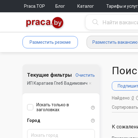
Praca.TOP
Блог
Каталог
Тарифы и услуг
Разместить резюме
Разместить вакансию
Поис
Текущие фильтры
Очистить
ИП Каратаев Глеб Вадимович
Подпишите
Найдено:
0
Искать только в
Сортироват
заголовках
Город
К сожалени