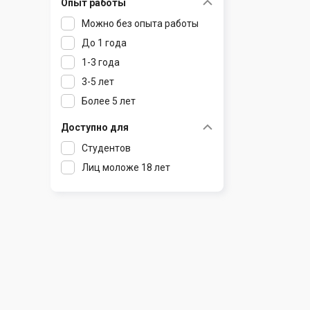
Опыт работы
Раков
Шклов
Можно без опыта работы
Ратомка
До 1 года
Самохваловичи
1-3 года
Сеница
3-5 лет
Слуцк
Более 5 лет
Смиловичи
Смолевичи
Доступно для
Солигорск
Студентов
Старые Дороги
Лиц моложе 18 лет
Столбцы
Тарасово
Узда
Фаниполь
Червень
Щомыслица