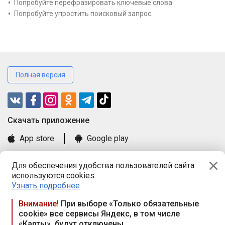
Попробуйте перефразировать ключевые слова.
Попробуйте упростить поисковый запрос.
Полная версия
Cкачать приложение
App store
Google play
Часто задаваемые вопросы
Для обеспечения удобства пользователей сайта
Книга замечаний и предложений
используются cookies.
Правила и документы
Узнать подробнее
Praca.by © 2000—2026, ООО «ПРАЦА БАЙ»
Внимание!
При выборе «Только обязательные
cookie» все сервисы Яндекс, в том числе
Республика Беларусь, 220114, г. Минск, пр-т Независимости
«Карты», будут отключены
117а, пом. № 9.