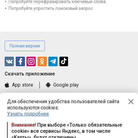
Попробуйте перефразировать ключевые слова.
Попробуйте упростить поисковый запрос.
Полная версия
Cкачать приложение
App store
Google play
Часто задаваемые вопросы
Для обеспечения удобства пользователей сайта
Книга замечаний и предложений
используются cookies.
Правила и документы
Узнать подробнее
Praca.by © 2000—2026, ООО «ПРАЦА БАЙ»
Внимание!
При выборе «Только обязательные
cookie» все сервисы Яндекс, в том числе
Республика Беларусь, 220114, г. Минск, пр-т Независимости
«Карты», будут отключены
117а, пом. № 9.