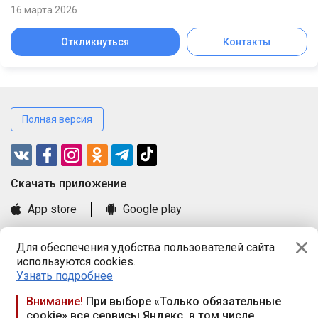
16 марта 2026
Откликнуться
Контакты
Полная версия
Cкачать приложение
App store
Google play
Часто задаваемые вопросы
Для обеспечения удобства пользователей сайта
Книга замечаний и предложений
используются cookies.
Правила и документы
Узнать подробнее
Praca.by © 2000—2026, ООО «ПРАЦА БАЙ»
Внимание!
При выборе «Только обязательные
cookie» все сервисы Яндекс, в том числе
Республика Беларусь, 220114, г. Минск, пр-т Независимости