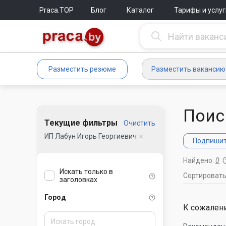
Praca.TOP
Блог
Каталог
Тарифы и услуг
Разместить резюме
Разместить вакансию
Поис
Текущие фильтры
Очистить
ИП Лабун Игорь Георгиевич
Подпишите
Найдено:
0
Искать только в
Сортироват
заголовках
Город
К сожалени