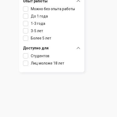
Опыт работы
Раков
Шклов
Можно без опыта работы
Ратомка
До 1 года
Самохваловичи
1-3 года
Сеница
3-5 лет
Слуцк
Более 5 лет
Смиловичи
Смолевичи
Доступно для
Солигорск
Студентов
Старые Дороги
Лиц моложе 18 лет
Столбцы
Тарасово
Узда
Фаниполь
Червень
Щомыслица