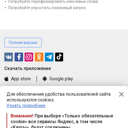
Попробуйте перефразировать ключевые слова.
Попробуйте упростить поисковый запрос.
Полная версия
Cкачать приложение
App store
Google play
Часто задаваемые вопросы
Для обеспечения удобства пользователей сайта
Книга замечаний и предложений
используются cookies.
Правила и документы
Узнать подробнее
Praca.by © 2000—2026, ООО «ПРАЦА БАЙ»
Внимание!
При выборе «Только обязательные
cookie» все сервисы Яндекс, в том числе
Республика Беларусь, 220114, г. Минск, пр-т Независимости
«Карты», будут отключены
117а, пом. № 9.