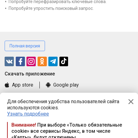
Попробуйте перефразировать ключевые слова.
Попробуйте упростить поисковый запрос.
Полная версия
Cкачать приложение
App store
Google play
Часто задаваемые вопросы
Для обеспечения удобства пользователей сайта
Книга замечаний и предложений
используются cookies.
Правила и документы
Узнать подробнее
Praca.by © 2000—2026, ООО «ПРАЦА БАЙ»
Внимание!
При выборе «Только обязательные
cookie» все сервисы Яндекс, в том числе
Республика Беларусь, 220114, г. Минск, пр-т Независимости
«Карты», будут отключены
117а, пом. № 9.