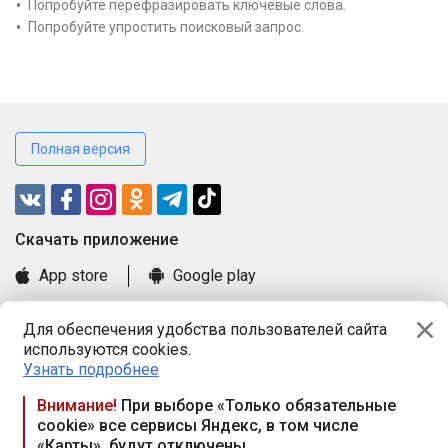
Попробуйте перефразировать ключевые слова.
Попробуйте упростить поисковый запрос.
Полная версия
Cкачать приложение
App store
Google play
Часто задаваемые вопросы
Для обеспечения удобства пользователей сайта
Книга замечаний и предложений
используются cookies.
Правила и документы
Узнать подробнее
Praca.by © 2000—2026, ООО «ПРАЦА БАЙ»
Внимание!
При выборе «Только обязательные
cookie» все сервисы Яндекс, в том числе
Республика Беларусь, 220114, г. Минск, пр-т Независимости
«Карты», будут отключены
117а, пом. № 9.