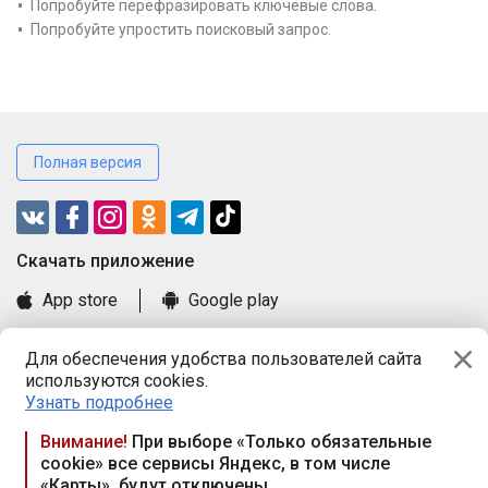
Попробуйте перефразировать ключевые слова.
Попробуйте упростить поисковый запрос.
Полная версия
Cкачать приложение
App store
Google play
Часто задаваемые вопросы
Для обеспечения удобства пользователей сайта
Книга замечаний и предложений
используются cookies.
Правила и документы
Узнать подробнее
Praca.by © 2000—2026, ООО «ПРАЦА БАЙ»
Внимание!
При выборе «Только обязательные
cookie» все сервисы Яндекс, в том числе
Республика Беларусь, 220114, г. Минск, пр-т Независимости
«Карты», будут отключены
117а, пом. № 9.