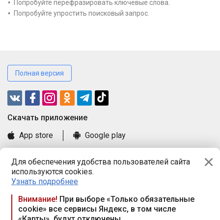
Попробуйте перефразировать ключевые слова.
Попробуйте упростить поисковый запрос.
Полная версия
Cкачать приложение
App store
Google play
Часто задаваемые вопросы
Для обеспечения удобства пользователей сайта
Книга замечаний и предложений
используются cookies.
Правила и документы
Узнать подробнее
Praca.by © 2000—2026, ООО «ПРАЦА БАЙ»
Внимание!
При выборе «Только обязательные
cookie» все сервисы Яндекс, в том числе
Республика Беларусь, 220114, г. Минск, пр-т Независимости
«Карты», будут отключены
117а, пом. № 9.