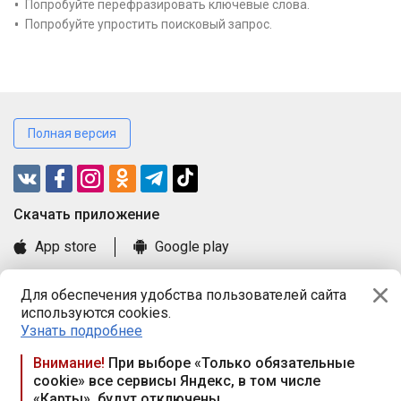
Попробуйте перефразировать ключевые слова.
Попробуйте упростить поисковый запрос.
Полная версия
Cкачать приложение
App store
Google play
Часто задаваемые вопросы
Для обеспечения удобства пользователей сайта
Книга замечаний и предложений
используются cookies.
Правила и документы
Узнать подробнее
Praca.by © 2000—2026, ООО «ПРАЦА БАЙ»
Внимание!
При выборе «Только обязательные
cookie» все сервисы Яндекс, в том числе
Республика Беларусь, 220114, г. Минск, пр-т Независимости
«Карты», будут отключены
117а, пом. № 9.