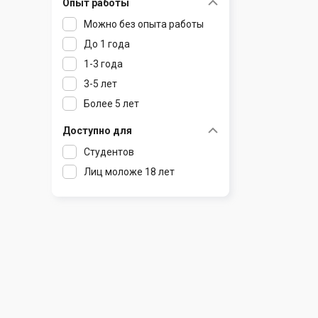
Опыт работы
Раков
Шклов
Можно без опыта работы
Ратомка
До 1 года
Самохваловичи
1-3 года
Сеница
3-5 лет
Слуцк
Более 5 лет
Смиловичи
Смолевичи
Доступно для
Солигорск
Студентов
Старые Дороги
Лиц моложе 18 лет
Столбцы
Тарасово
Узда
Фаниполь
Червень
Щомыслица