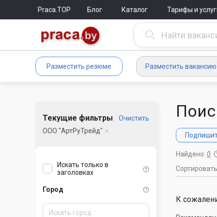
Praca.TOP
Блог
Каталог
Тарифы и услуг
Разместить резюме
Разместить вакансию
Поис
Текущие фильтры
Очистить
ООО "АртРуТрейд"
Подпишите
Найдено:
0
Искать только в
Сортироват
заголовках
Город
К сожалени