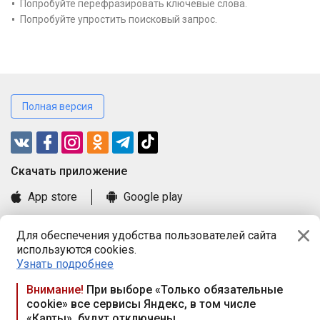
Попробуйте перефразировать ключевые слова.
Попробуйте упростить поисковый запрос.
Полная версия
Cкачать приложение
App store
Google play
Часто задаваемые вопросы
Для обеспечения удобства пользователей сайта
Книга замечаний и предложений
используются cookies.
Правила и документы
Узнать подробнее
Praca.by © 2000—2026, ООО «ПРАЦА БАЙ»
Внимание!
При выборе «Только обязательные
cookie» все сервисы Яндекс, в том числе
Республика Беларусь, 220114, г. Минск, пр-т Независимости
«Карты», будут отключены
117а, пом. № 9.