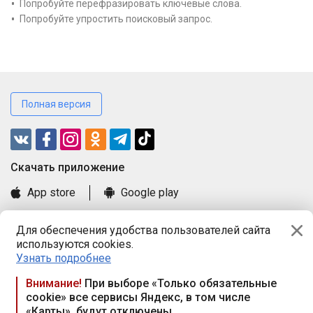
Попробуйте перефразировать ключевые слова.
Попробуйте упростить поисковый запрос.
Полная версия
Cкачать приложение
App store
Google play
Часто задаваемые вопросы
Для обеспечения удобства пользователей сайта
Книга замечаний и предложений
используются cookies.
Правила и документы
Узнать подробнее
Praca.by © 2000—2026, ООО «ПРАЦА БАЙ»
Внимание!
При выборе «Только обязательные
cookie» все сервисы Яндекс, в том числе
Республика Беларусь, 220114, г. Минск, пр-т Независимости
«Карты», будут отключены
117а, пом. № 9.