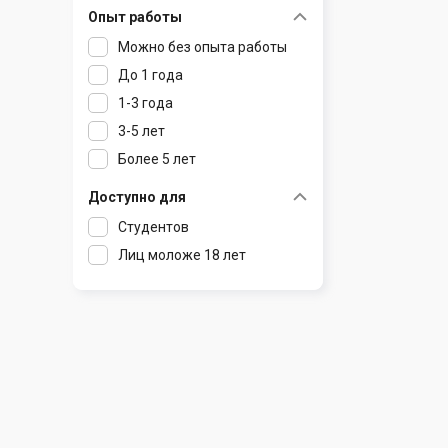
Опыт работы
Раков
Шклов
Можно без опыта работы
Ратомка
До 1 года
Самохваловичи
1-3 года
Сеница
3-5 лет
Слуцк
Более 5 лет
Смиловичи
Смолевичи
Доступно для
Солигорск
Студентов
Старые Дороги
Лиц моложе 18 лет
Столбцы
Тарасово
Узда
Фаниполь
Червень
Щомыслица