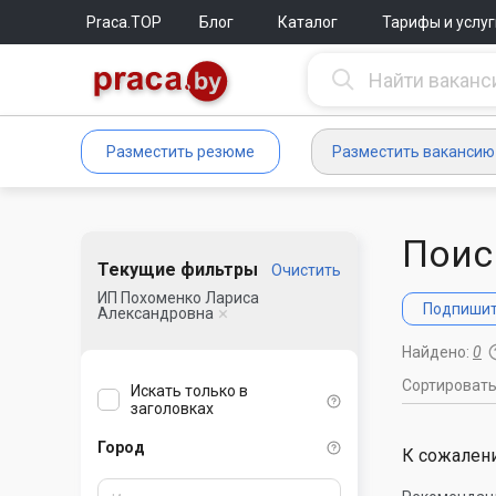
Praca.TOP
Блог
Каталог
Тарифы и услуг
Разместить резюме
Разместить вакансию
Поис
Текущие фильтры
Очистить
ИП Похоменко Лариса
Подпишите
Александровна
Найдено:
0
Сортироват
Искать только в
заголовках
Город
К сожалени