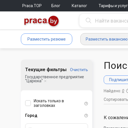
Praca.TOP
Блог
Каталог
Тарифы и услуг
Разместить резюме
Разместить вакансию
Поис
Текущие фильтры
Очистить
Государственное предприятие
Подпишите
"Царюка"
Найдено:
0
Сортироват
Искать только в
заголовках
Город
К сожалени