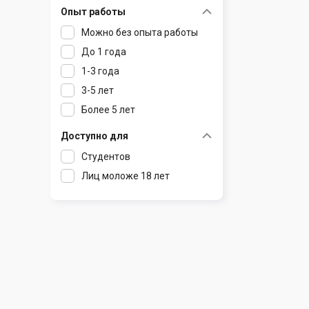
Опыт работы
Раков
Шклов
Можно без опыта работы
Ратомка
До 1 года
Самохваловичи
1-3 года
Сеница
3-5 лет
Слуцк
Более 5 лет
Смиловичи
Смолевичи
Доступно для
Солигорск
Студентов
Старые Дороги
Лиц моложе 18 лет
Столбцы
Тарасово
Узда
Фаниполь
Червень
Щомыслица