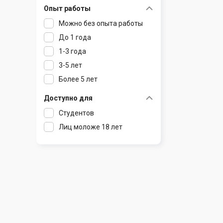
Опыт работы
Раков
Шклов
Можно без опыта работы
Ратомка
До 1 года
Самохваловичи
1-3 года
Сеница
3-5 лет
Слуцк
Более 5 лет
Смиловичи
Смолевичи
Доступно для
Солигорск
Студентов
Старые Дороги
Лиц моложе 18 лет
Столбцы
Тарасово
Узда
Фаниполь
Червень
Щомыслица