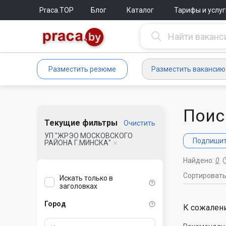
Praca.TOP
Блог
Каталог
Тарифы и услуг
Разместить резюме
Разместить вакансию
Поис
Текущие фильтры
Очистить
УП "ЖРЭО МОСКОВСКОГО
Подпишите
РАЙОНА Г.МИНСКА"
Найдено:
0
Сортироват
Искать только в
заголовках
Город
К сожалени