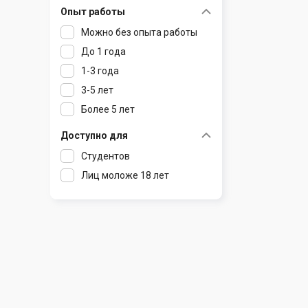
Опыт работы
Раков
Шклов
Можно без опыта работы
Ратомка
До 1 года
Самохваловичи
1-3 года
Сеница
3-5 лет
Слуцк
Более 5 лет
Смиловичи
Смолевичи
Доступно для
Солигорск
Студентов
Старые Дороги
Лиц моложе 18 лет
Столбцы
Тарасово
Узда
Фаниполь
Червень
Щомыслица