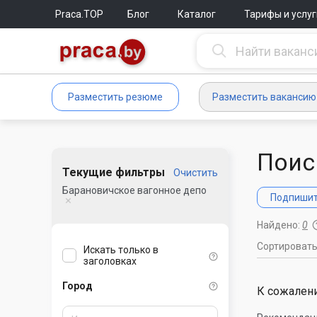
Praca.TOP
Блог
Каталог
Тарифы и услуг
Разместить резюме
Разместить вакансию
Поис
Текущие фильтры
Очистить
Барановичское вагонное депо
Подпишите
Найдено:
0
Сортироват
Искать только в
заголовках
Город
К сожалени