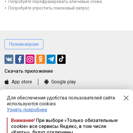
Попробуйте перефразировать ключевые слова.
Попробуйте упростить поисковый запрос.
Полная версия
Cкачать приложение
App store
Google play
Часто задаваемые вопросы
Для обеспечения удобства пользователей сайта
Книга замечаний и предложений
используются cookies.
Правила и документы
Узнать подробнее
Praca.by © 2000—2026, ООО «ПРАЦА БАЙ»
Внимание!
При выборе «Только обязательные
cookie» все сервисы Яндекс, в том числе
Республика Беларусь, 220114, г. Минск, пр-т Независимости
«Карты», будут отключены
117а, пом. № 9.