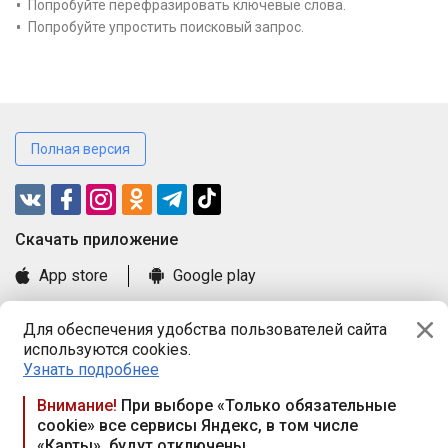
Попробуйте перефразировать ключевые слова.
Попробуйте упростить поисковый запрос.
Полная версия
Cкачать приложение
App store
Google play
Часто задаваемые вопросы
Для обеспечения удобства пользователей сайта
Книга замечаний и предложений
используются cookies.
Правила и документы
Узнать подробнее
Praca.by © 2000—2026, ООО «ПРАЦА БАЙ»
Внимание!
При выборе «Только обязательные
cookie» все сервисы Яндекс, в том числе
Республика Беларусь, 220114, г. Минск, пр-т Независимости
«Карты», будут отключены
117а, пом. № 9.