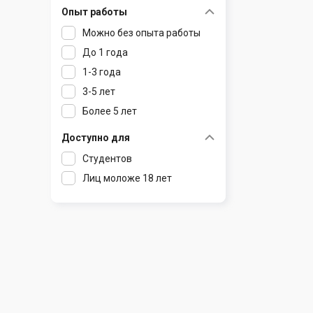
Опыт работы
Раков
Шклов
Можно без опыта работы
Ратомка
До 1 года
Самохваловичи
1-3 года
Сеница
3-5 лет
Слуцк
Более 5 лет
Смиловичи
Смолевичи
Доступно для
Солигорск
Студентов
Старые Дороги
Лиц моложе 18 лет
Столбцы
Тарасово
Узда
Фаниполь
Червень
Щомыслица