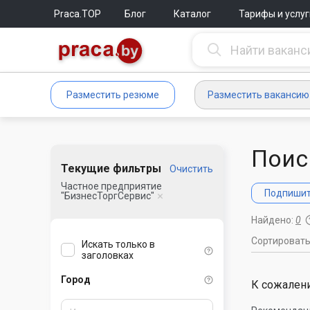
Praca.TOP
Блог
Каталог
Тарифы и услуг
Разместить резюме
Разместить вакансию
Поис
Текущие фильтры
Очистить
Частное предприятие
Подпишите
"БизнесТоргСервис"
Найдено:
0
Сортироват
Искать только в
заголовках
Город
К сожалени