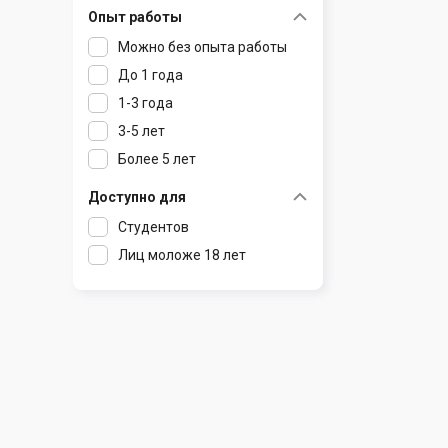
Опыт работы
Раков
Шклов
Можно без опыта работы
Ратомка
До 1 года
Самохваловичи
1-3 года
Сеница
3-5 лет
Слуцк
Более 5 лет
Смиловичи
Смолевичи
Доступно для
Солигорск
Студентов
Старые Дороги
Лиц моложе 18 лет
Столбцы
Тарасово
Узда
Фаниполь
Червень
Щомыслица