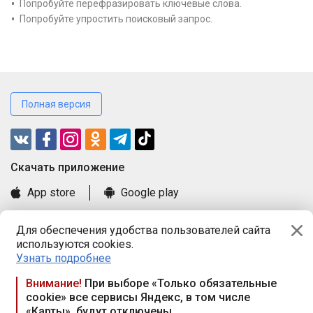
Попробуйте перефразировать ключевые слова.
Попробуйте упростить поисковый запрос.
Полная версия
Cкачать приложение
App store
Google play
Часто задаваемые вопросы
Для обеспечения удобства пользователей сайта
Книга замечаний и предложений
используются cookies.
Правила и документы
Узнать подробнее
Praca.by © 2000—2026, ООО «ПРАЦА БАЙ»
Внимание!
При выборе «Только обязательные
cookie» все сервисы Яндекс, в том числе
Республика Беларусь, 220114, г. Минск, пр-т Независимости
«Карты», будут отключены
117а, пом. № 9.