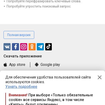
Попробуйте перефразировать ключевые слова.
Попробуйте упростить поисковый запрос.
Полная версия
Cкачать приложение
App store
Google play
Часто задаваемые вопросы
Для обеспечения удобства пользователей сайта
Книга замечаний и предложений
используются cookies.
Правила и документы
Узнать подробнее
Praca.by © 2000—2026, ООО «ПРАЦА БАЙ»
Внимание!
При выборе «Только обязательные
cookie» все сервисы Яндекс, в том числе
Республика Беларусь, 220114, г. Минск, пр-т Независимости
«Карты», будут отключены
117а, пом. № 9.