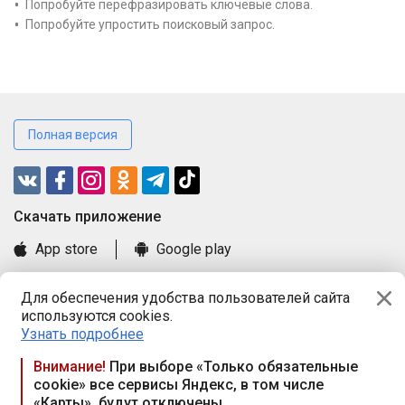
Попробуйте перефразировать ключевые слова.
Попробуйте упростить поисковый запрос.
Полная версия
Cкачать приложение
App store
Google play
Часто задаваемые вопросы
Для обеспечения удобства пользователей сайта
Книга замечаний и предложений
используются cookies.
Правила и документы
Узнать подробнее
Praca.by © 2000—2026, ООО «ПРАЦА БАЙ»
Внимание!
При выборе «Только обязательные
cookie» все сервисы Яндекс, в том числе
Республика Беларусь, 220114, г. Минск, пр-т Независимости
«Карты», будут отключены
117а, пом. № 9.