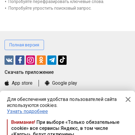
Попробуйте перефразировать ключевые слова.
Попробуйте упростить поисковый запрос.
Полная версия
Cкачать приложение
App store
Google play
Часто задаваемые вопросы
Для обеспечения удобства пользователей сайта
Книга замечаний и предложений
используются cookies.
Правила и документы
Узнать подробнее
Praca.by © 2000—2026, ООО «ПРАЦА БАЙ»
Внимание!
При выборе «Только обязательные
cookie» все сервисы Яндекс, в том числе
Республика Беларусь, 220114, г. Минск, пр-т Независимости
«Карты», будут отключены
117а, пом. № 9.