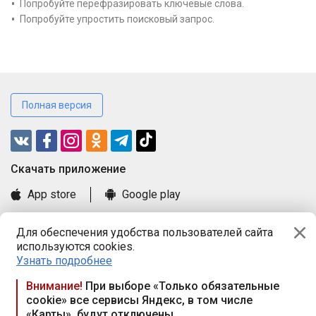
Попробуйте перефразировать ключевые слова.
Попробуйте упростить поисковый запрос.
Полная версия
Cкачать приложение
App store
Google play
Часто задаваемые вопросы
Для обеспечения удобства пользователей сайта
Книга замечаний и предложений
используются cookies.
Правила и документы
Узнать подробнее
Praca.by © 2000—2026, ООО «ПРАЦА БАЙ»
Внимание!
При выборе «Только обязательные
cookie» все сервисы Яндекс, в том числе
Республика Беларусь, 220114, г. Минск, пр-т Независимости
«Карты», будут отключены
117а, пом. № 9.