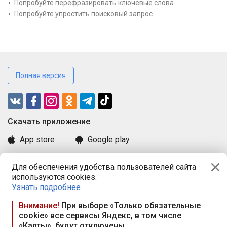
Попробуйте перефразировать ключевые слова.
Попробуйте упростить поисковый запрос.
Полная версия
Cкачать приложение
App store
Google play
Часто задаваемые вопросы
Для обеспечения удобства пользователей сайта
Книга замечаний и предложений
используются cookies.
Правила и документы
Узнать подробнее
Praca.by © 2000—2026, ООО «ПРАЦА БАЙ»
Внимание!
При выборе «Только обязательные
cookie» все сервисы Яндекс, в том числе
Республика Беларусь, 220114, г. Минск, пр-т Независимости
«Карты», будут отключены
117а, пом. № 9.