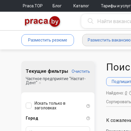
Praca.TOP
Блог
Каталог
Тарифы и услуг
Разместить резюме
Разместить вакансию
Поис
Текущие фильтры
Очистить
Частное предприятие "Настат-
Подпишите
Дент"
Найдено:
0
Сортироват
Искать только в
заголовках
Город
К сожалени