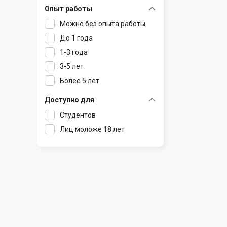
Опыт работы
Раков
Шклов
Можно без опыта работы
Ратомка
До 1 года
Самохваловичи
1-3 года
Сеница
3-5 лет
Слуцк
Более 5 лет
Смиловичи
Смолевичи
Доступно для
Солигорск
Студентов
Старые Дороги
Лиц моложе 18 лет
Столбцы
Тарасово
Узда
Фаниполь
Червень
Щомыслица